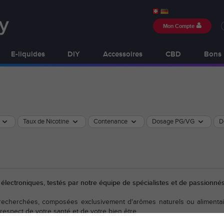
Mon Compte
E-liquides
DIY
Accessoires
CBD
Bons 
Taux de Nicotine
Contenance
Dosage PG/VG
D
s électroniques, testés par notre équipe de spécialistes et de passionn
 recherchées, composées exclusivement d'arômes naturels ou alimentai
 respect de votre santé et de votre bien être.