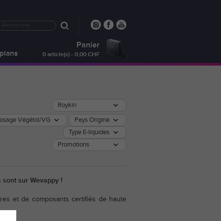
Panier
plans
0 article(s) - 0,00 CHF
Roykin
osage Végétol/VG
Pays Origine
Type E-liquides
Promotions
és sont sur Wevappy !
res et de composants certifiés de haute