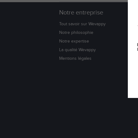
Notre entreprise
W
Tout savoir sur Wevappy
Bl
Notre philosophie
Co
Notre expertise
No
La qualité Wevappy
Li
Su
Mentions légales
Do
Av