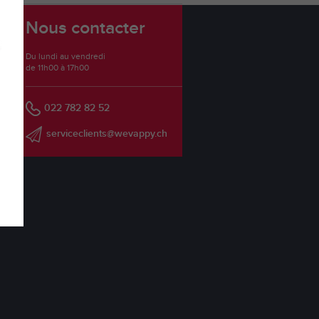
Nous contacter
Du lundi au vendredi
de 11h00 à 17h00
022 782 82 52
serviceclients@wevappy.ch