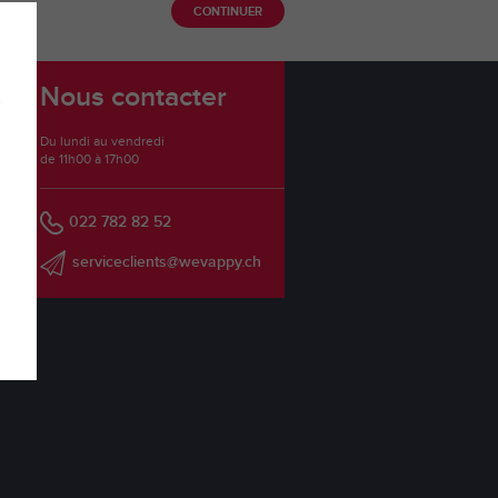
CONTINUER
Nous contacter
Du lundi au vendredi
de 11h00 à 17h00
022 782 82 52
serviceclients@wevappy.ch