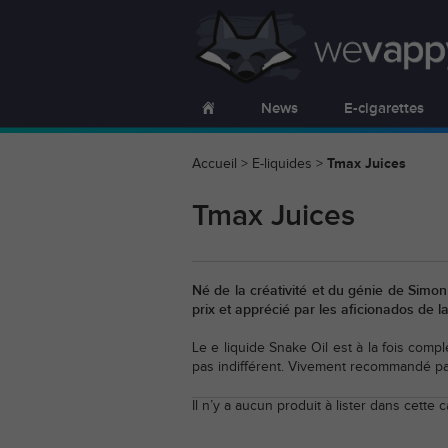
News
E-cigarettes
Accueil
>
E-liquides
>
Tmax Juices
Tmax Juices
Né de la créativité et du génie de Simo
prix et apprécié par les aficionados de l
Le e liquide Snake Oil est à la fois compl
pas indifférent. Vivement recommandé p
Il n’y a aucun produit à lister dans cette c