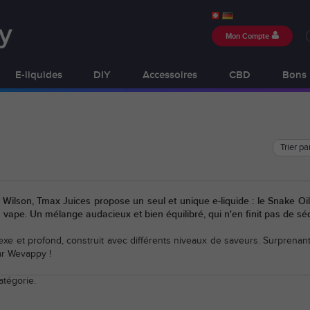
Mon Compte
E-liquides
DIY
Accessoires
CBD
Bons 
Trier pa
n Wilson, Tmax Juices propose un seul et unique e-liquide : le Snake 
a vape. Un mélange audacieux et bien équilibré, qui n'en finit pas de sé
exe et profond, construit avec différents niveaux de saveurs. Surprenant,
ar Wevappy !
atégorie.