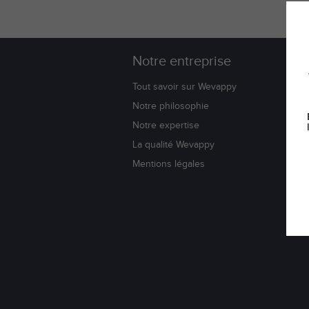
Notre entreprise
W
Tout savoir sur Wevappy
Bl
Notre philosophie
Co
Notre expertise
No
La qualité Wevappy
Li
Su
Mentions légales
Do
Av