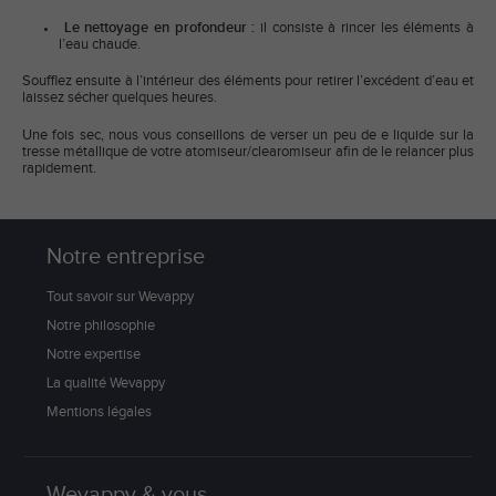
​Le nettoyage en profondeur :
il consiste à rincer les éléments à
l’eau chaude.
Soufflez ensuite à l’intérieur des éléments pour retirer l’excédent d’eau et
laissez sécher quelques heures.
Une fois sec, nous vous conseillons de verser un peu de e liquide sur la
tresse métallique de votre atomiseur/clearomiseur afin de le relancer plus
rapidement.
Notre entreprise
Tout savoir sur Wevappy
Notre philosophie
Notre expertise
La qualité Wevappy
Mentions légales
Wevappy & vous