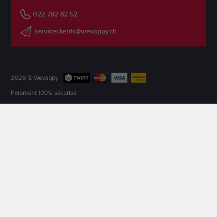
022 782 82 52
serviceclients@wevappy.ch
2026 © Wevappy
Paiement 100% sécurisé