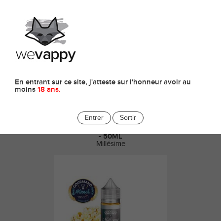
0
Millésime
En entrant sur ce site, j'atteste sur l'honneur avoir au
moins
18 ans.
Entrer
Sortir
E-LIQUIDE POP' CAF - MILLESIME
- 50ML
Millésime