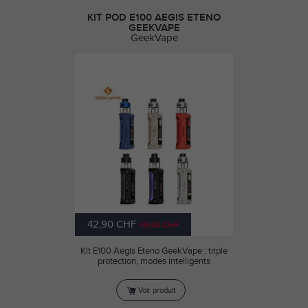
KIT POD E100 AEGIS ETENO
GEEKVAPE
GeekVape
42,90 CHF
49,90 CHF
Kit E100 Aegis Eteno GeekVape : triple
protection, modes intelligents
Voir produit