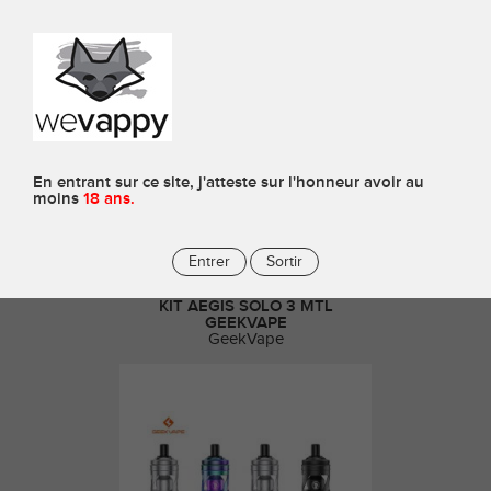
0
E-cigarettes pour Experts
En entrant sur ce site, j'atteste sur l'honneur avoir au
moins
18 ans.
Entrer
Sortir
KIT AEGIS SOLO 3 MTL
GEEKVAPE
GeekVape