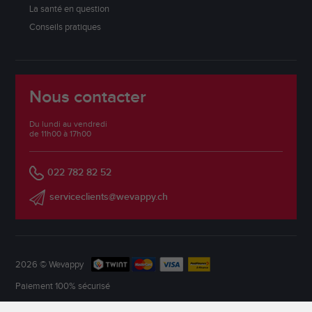
La santé en question
Conseils pratiques
Nous contacter
Du lundi au vendredi
de 11h00 à 17h00
022 782 82 52
serviceclients@wevappy.ch
2026 © Wevappy
Paiement 100% sécurisé