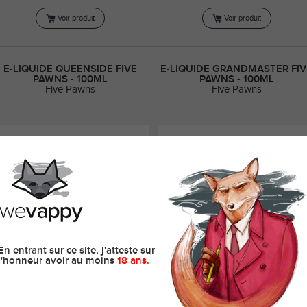
Voir produit
Voir produit
E-LIQUIDE QUEENSIDE FIVE
E-LIQUIDE GRANDMASTER FIV
PAWNS - 100ML
PAWNS - 100ML
Five Pawns
Five Pawns
En entrant sur ce site, j'atteste sur
l'honneur avoir au moins
18 ans.
24,90 CHF
24,90 CHF