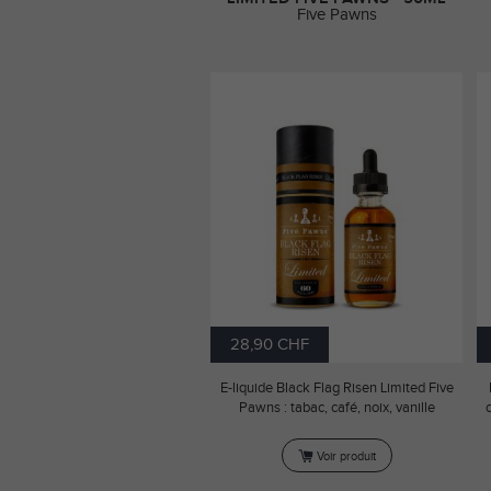
Five Pawns
28,90 CHF
E-liquide Black Flag Risen Limited Five
Pawns : tabac, café, noix, vanille
Voir produit