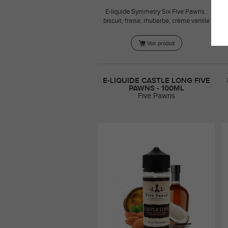
E-liquide Symmetry Six Five Pawns :
E-
biscuit, fraise, rhubarbe, crème vanille
Voir produit
E-LIQUIDE CASTLE LONG FIVE
PAWNS - 100ML
Five Pawns