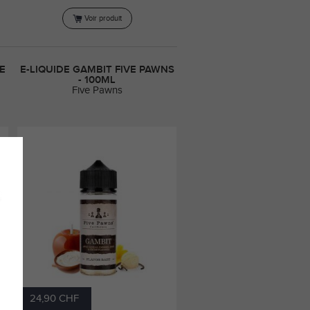
Voir produit
E
E-LIQUIDE GAMBIT FIVE PAWNS
- 100ML
Five Pawns
24,90 CHF