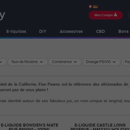
Mon Compte
E-liquides
DIY
Accessoires
CBD
Bons 
Taux de Nicotine
Contenance
Dosage PG/VG
Pay
oleil de la Californie, Five Pawns est la référence des aficionados 
eront pas de vous plaire !
ie identité autour de ses fabuleux jus, un nom unique et original, to
E-LIQUIDE BOWDEN'S MATE
E-LIQUIDE CASTLE LONG
FIVE PAWNS - 100ML
RESERVE - MMXXIV HOLIDAY