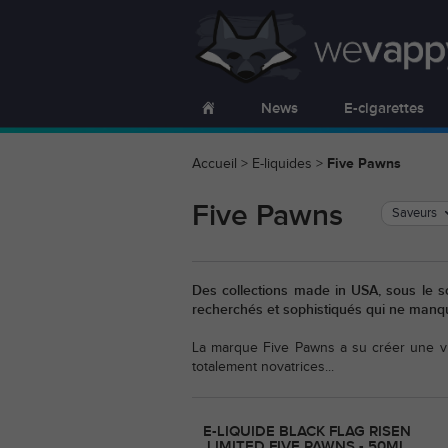
News
E-cigarettes
Accueil
>
E-liquides
>
Five Pawns
Five Pawns
Saveurs
Des collections made in USA, sous le s
recherchés et sophistiqués qui ne manqu
La marque Five Pawns a su créer une vra
totalement novatrices...
E-LIQUIDE BLACK FLAG RISEN
LIMITED FIVE PAWNS - 50ML