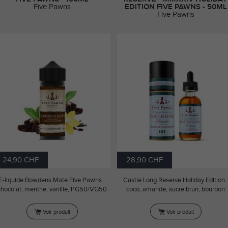
Five Pawns
EDITION FIVE PAWNS - 50ML
Five Pawns
24,90 CHF
28,90 CHF
E-liquide Bowdens Mate Five Pawns :
Castle Long Reserve Holiday Edition :
chocolat, menthe, vanille, PG50/VG50
coco, amande, sucre brun, bourbon
Voir produit
Voir produit