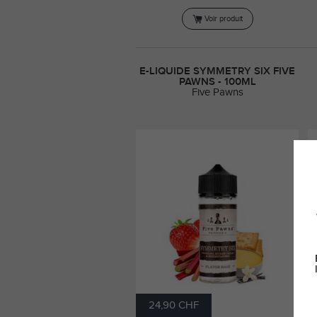
Voir produit
E-LIQUIDE SYMMETRY SIX FIVE
PAWNS - 100ML
Five Pawns
24,90 CHF