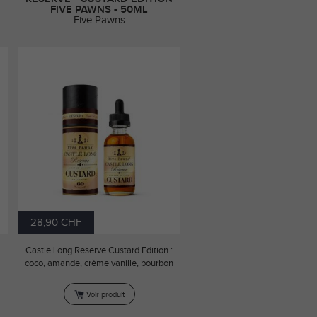
FIVE PAWNS - 50ML
Five Pawns
28,90 CHF
Castle Long Reserve Custard Edition :
coco, amande, crème vanille, bourbon
Voir produit