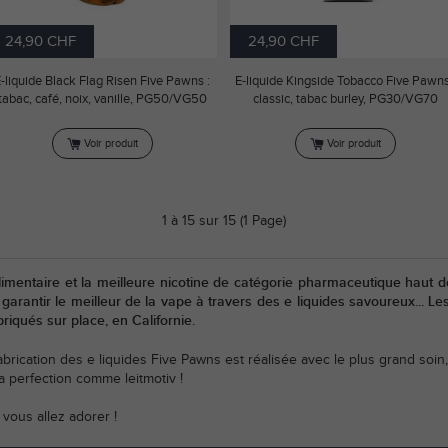
24,90 CHF
24,90 CHF
-liquide Black Flag Risen Five Pawns :
E-liquide Kingside Tobacco Five Pawns
tabac, café, noix, vanille, PG50/VG50
classic, tabac burley, PG30/VG70
Voir produit
Voir produit
1 à 15 sur 15 (1 Page)
limentaire et la meilleure nicotine de catégorie pharmaceutique haut
garantir le meilleur de la vape à travers des e liquides savoureux... 
briqués sur place, en Californie.
ication des e liquides Five Pawns est réalisée avec le plus grand soin,
la perfection comme leitmotiv !
vous allez adorer !