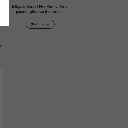
E-liquide Gambit Five Pawns : tarte,
pomme, glace vanille, caramel
Voir produit
O