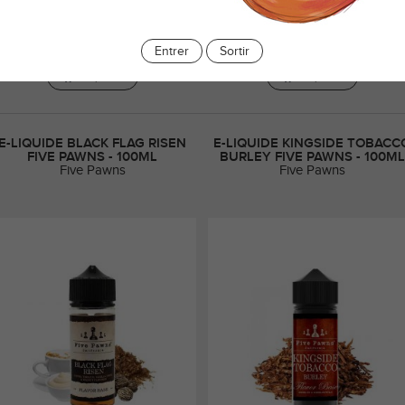
liquide Queenside Five Pawns : orange,
E-liquide Grandmaster Five Pawns :
crème vanille, frais, PG50/VG50
beurre cacahuète, banane, caramel
Entrer
Sortir
Voir produit
Voir produit
E-LIQUIDE BLACK FLAG RISEN
E-LIQUIDE KINGSIDE TOBACC
FIVE PAWNS - 100ML
BURLEY FIVE PAWNS - 100ML
Five Pawns
Five Pawns