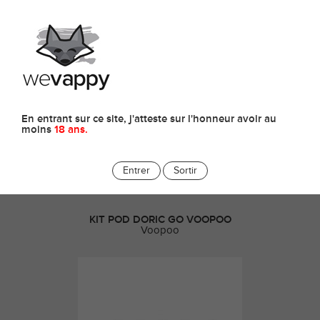
0
E-cigarettes pour Débutants
En entrant sur ce site, j'atteste sur l'honneur avoir au
moins
18 ans.
Entrer
Sortir
KIT POD DORIC GO VOOPOO
Voopoo