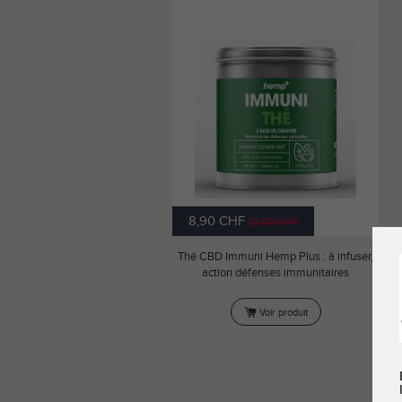
8,90 CHF
12,90 CHF
Thé CBD Immuni Hemp Plus : à infuser,
action défenses immunitaires
Voir produit