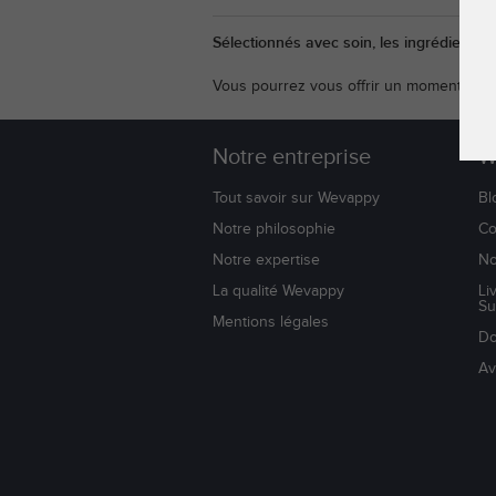
Sélectionnés avec soin, les ingrédients 
Vous pourrez vous offrir un moment de re
Notre entreprise
W
Tout savoir sur Wevappy
Bl
Notre philosophie
Co
Notre expertise
No
La qualité Wevappy
Li
Su
Mentions légales
Do
Av