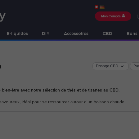
Mon Compte
E-liquides
DIY
Accessoires
CBD
Bons 
D
Dosage CBD
Pay
bien-être avec notre sélection de thés et de tisanes au CBD.
 savoureux, idéal pour se ressourcer autour d'un boisson chaude.