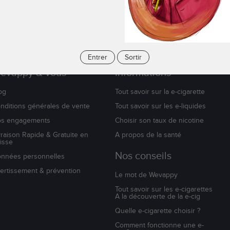
qui composent les thés CBD et les tisanes CBD sont de haute qualité.
laxation, découvrir les bienfaits du CBD sur la digestion ou encore favo
Entrer
Sortir
evappy & vous
Informations
og
Tout savoir sur la e-cigarette
nditions générales de vente
Tout savoir sur les e-liquides
s engagements
Choisir son taux de nicotine
vraison Rapide & Gratuite en
A propos de la santé
isse
Nos conseils
nnées personnelles
ertissement & prévention
Le mot de Wevappy
Tout savoir sur les e-cigarettes
A la découverte de la e-cig
Quelle e-cigarette choisir ?
Comment fonctionne une e-