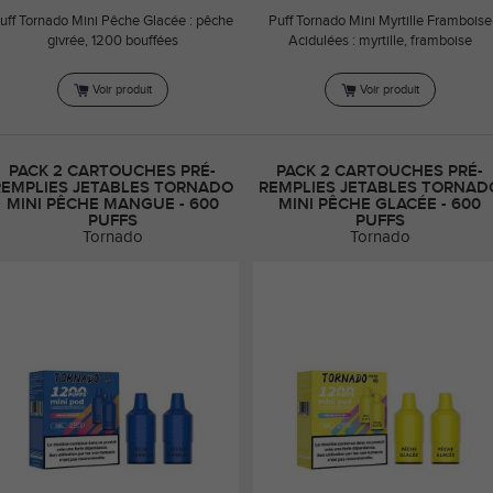
uff Tornado Mini Pêche Glacée : pêche
Puff Tornado Mini Myrtille Framboise
givrée, 1200 bouffées
Acidulées : myrtille, framboise
Voir produit
Voir produit
PACK 2 CARTOUCHES PRÉ-
PACK 2 CARTOUCHES PRÉ-
REMPLIES JETABLES TORNADO
REMPLIES JETABLES TORNAD
MINI PÊCHE MANGUE - 600
MINI PÊCHE GLACÉE - 600
PUFFS
PUFFS
Tornado
Tornado