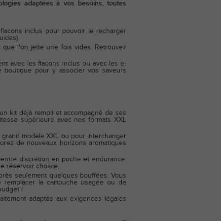
ologies adaptées à vos besoins, toutes
 flacons inclus pour pouvoir le recharger
uides).
que l'on jette une fois vides. Retrouvez
t avec les flacons inclus ou avec les e-
e boutique pour y associer vos saveurs
un kit déjà rempli et accompagné de ses
 vitesse supérieure avec nos formats XXL
re grand modèle XXL ou pour interchanger
xplorez de nouveaux horizons aromatiques
e entre discrétion en poche et endurance.
de réservoir choisie.
 après seulement quelques bouffées. Vous
 de remplacer la cartouche usagée ou de
budget !
aitement adaptés aux exigences légales