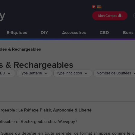
Mon Compte
E-liquides
DIY
Accessoires
CBD
Bons 
bles & Rechargeables
es & Rechargeables
CBD
Type Batterie
Type Inhalation
Nombre de Bouffées
geable : Le Réflexe Plaisir, Autonomie & Liberté
plissable et Rechargeable chez Wevappy !
n Suisse ou débuter en toute sérénité, ce format s'impose comme le c