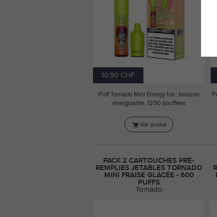
10,90 CHF
Puff Tornado Mini Energy Ice : boisson
P
énergisante, 1200 bouffées
Voir produit
PACK 2 CARTOUCHES PRÉ-
REMPLIES JETABLES TORNADO
MINI FRAISE GLACÉE - 600
PUFFS
Tornado