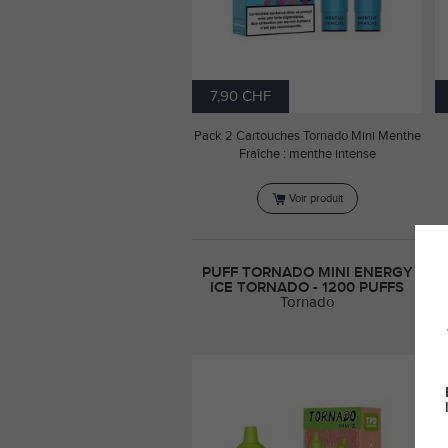
7,90 CHF
Pack 2 Cartouches Tornado Mini Menthe
Fraîche : menthe intense
Voir produit
PUFF TORNADO MINI ENERGY
ICE TORNADO - 1200 PUFFS
Tornado