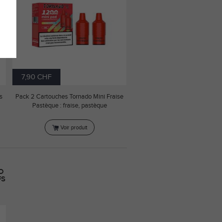
7,90 CHF
s
Pack 2 Cartouches Tornado Mini Fraise
Pastèque : fraise, pastèque
Voir produit
O
FS