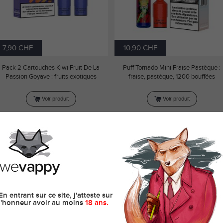
7,90 CHF
10,90 CHF
Pack 2 Cartouches Kiwi Fruit De La
Puff Tornado Mini Fraise Pastèque :
Passion Goyave : fruits exotiques
fraise, pastèque, 1200 bouffées
Voir produit
Voir produit
PUFF TORNADO MINI BARBE À
PACK 2 CARTOUCHES PRÉ-
PAPA TORNADO - 1200 PUFFS
REMPLIES JETABLES TORNAD
Tornado
MINI FRUITS DES BOIS - 600
PUFFS
Tornado
En entrant sur ce site, j'atteste sur
l'honneur avoir au moins
18 ans.