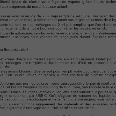
iberté totale de choisir votre façon de vapoter grâce à trois techn
et aux exigences du marché suisse actuel :
ppareil avec réservoir de 2 ml déjà rempli de e-liquide, livré avec des
veur de votre choix, à sélectionner parmi nos larges collections de e-liq
erie durable et des recharges de 2 ml pré-remplies que l'on clipse et 
 directement dans notre boutique pour varier les plaisirs en un clic.
grande autonomie, vendus avec réservoir vide, à remplir instantanémen
gammes exclusives pour vapoter de longs jours durant. Explorez notr
ou Remplissable ?
tez d'une liberté sur mesure selon vos envies du moment. Optez pour 
des recharges pré-remplies à clipser en un clin d'œil, ou passez à la
imale.
stez jamais bloqué ! Que ce soit pour remplir votre pod classique, vot
ur en un clic. Variez les plaisirs, ajustez vos taux de nicotine et e
Conforme aux normes suisses, notre catalogue offre le parfait équilibr
er et l'esprit tranquille tout au long de la journée, peu importe la taille 
able :
Finies les vapes jetables qu'on jette entièrement à la poubelle
argez simplement par USB-C. Qu'il s'agisse de rajouter du liquide,
ste beaucoup plus écologique et nettement plus avantageux pour votre 
 nous sélectionnons uniquement des matériels et des e-liquides parf
vec la garantie d'une vape de qualité, certifiée et sécurisée.