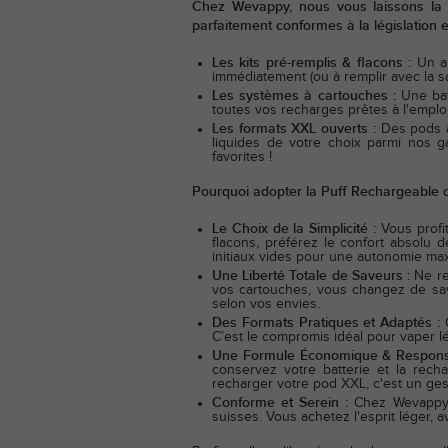
Chez Wevappy, nous vous laissons la l
parfaitement conformes à la législation 
Les kits pré-remplis & flacons :
Un a
immédiatement (ou à remplir avec la sa
Les systèmes à cartouches :
Une batt
toutes vos recharges prêtes à l'emploi
Les formats XXL ouverts :
Des pods à 
liquides de votre choix parmi nos 
favorites !
Pourquoi adopter la Puff Rechargeable 
Le Choix de la Simplicité :
Vous profi
flacons, préférez le confort absolu 
initiaux vides pour une autonomie max
Une Liberté Totale de Saveurs :
Ne re
vos cartouches, vous changez de save
selon vos envies.
Des Formats Pratiques et Adaptés :
C’est le compromis idéal pour vaper lég
Une Formule Économique & Respons
conservez votre batterie et la rech
recharger votre pod XXL, c'est un ge
Conforme et Serein :
Chez Wevappy,
suisses. Vous achetez l'esprit léger, a