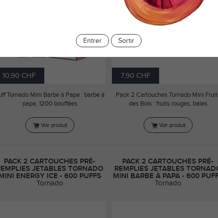
Entrer
Sortir
10,90 CHF
7,90 CHF
uff Tornado Mini Barbe à Papa : barbe à
Pack 2 Cartouches Tornado Mini Fruit
papa, 1200 bouffées
des Bois : fruits rouges, baies
Voir produit
Voir produit
PACK 2 CARTOUCHES PRÉ-
PACK 2 CARTOUCHES PRÉ-
REMPLIES JETABLES TORNADO
REMPLIES JETABLES TORNAD
MINI ENERGY ICE - 600 PUFFS
MINI BARBE À PAPA - 600 PUF
Tornado
Tornado