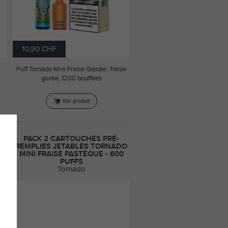
10,90 CHF
Puff Tornado Mini Fraise Glacée : fraise
givrée, 1200 bouffées
Voir produit
PACK 2 CARTOUCHES PRÉ-
O
REMPLIES JETABLES TORNADO
MINI FRAISE PASTÈQUE - 600
PUFFS
Tornado