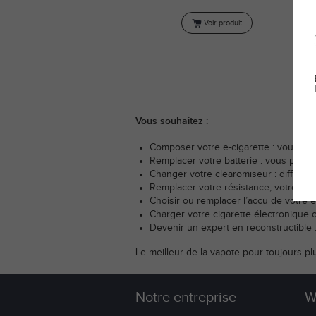
Voir produit
Vous souhaitez :
Composer votre e-cigarette : vous tro
Remplacer votre batterie : vous pourre
Changer votre clearomiseur : différent
Remplacer votre résistance, votre ca
Choisir ou remplacer l’accu de votre e
Charger votre cigarette électronique 
Devenir un expert en reconstructible : 
Le meilleur de la vapote pour toujours plu
Notre entreprise
W