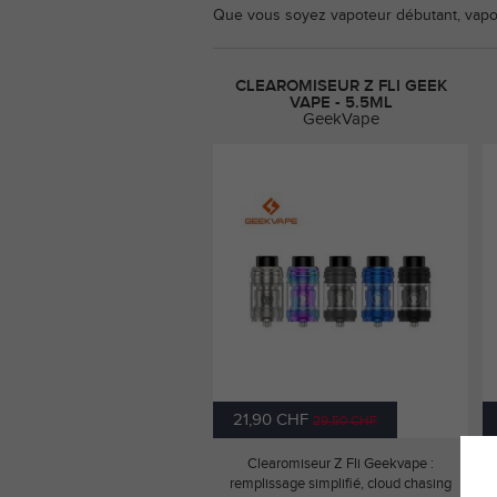
Que vous soyez vapoteur débutant, vapot
CLEAROMISEUR Z FLI GEEK
VAPE - 5.5ML
GeekVape
21,90 CHF
29,50 CHF
Clearomiseur Z Fli Geekvape :
remplissage simplifié, cloud chasing
p