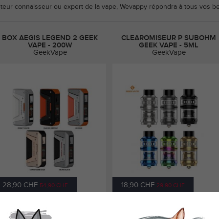
eur connaisseur ou expert de la vape, Wevappy répondra à tous vos be
BOX AEGIS LEGEND 2 GEEK
CLEAROMISEUR P SUBOHM
VAPE - 200W
GEEK VAPE - 5ML
GeekVape
GeekVape
28,90 CHF
18,90 CHF
54,90 CHF
29,90 CHF
Box Mod Aegis Legend 2 Geek Vape :
Clearomiseur P Subohm GeekVape :
lus léger, plus compact, 200W, 2 accus
résistance chocs, airflow 3 entrées, 5