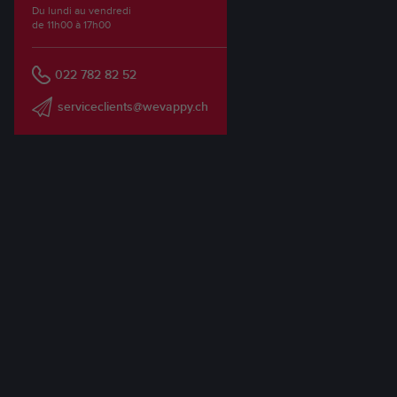
Du lundi au vendredi
de 11h00 à 17h00
022 782 82 52
serviceclients@wevappy.ch