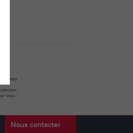
r Wevappy.
ollection.
our vous.
Nous contacter