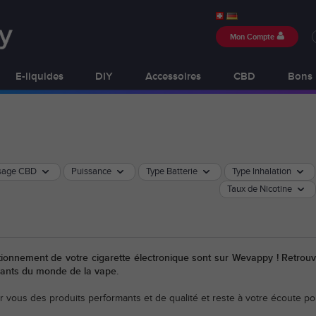
Mon Compte
E-liquides
DIY
Accessoires
CBD
Bons 
sage CBD
Puissance
Type Batterie
Type Inhalation
Taux de Nicotine
tionnement de votre cigarette électronique sont sur Wevappy ! Retrouv
icants du monde de la vape.
r vous des produits performants et de qualité et reste à votre écoute 