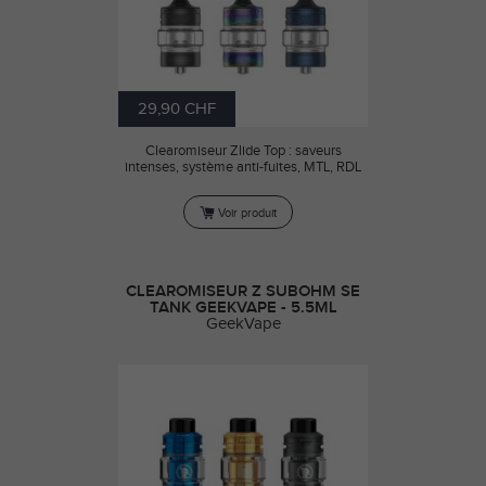
29,90 CHF
Clearomiseur Zlide Top : saveurs
intenses, système anti-fuites, MTL, RDL
Voir produit
CLEAROMISEUR Z SUBOHM SE
TANK GEEKVAPE - 5.5ML
GeekVape