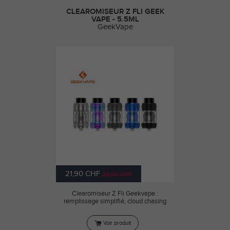
CLEAROMISEUR Z FLI GEEK
VAPE - 5.5ML
GeekVape
21,90 CHF
29,50 CHF
Clearomiseur Z Fli Geekvape :
remplissage simplifié, cloud chasing
Voir produit