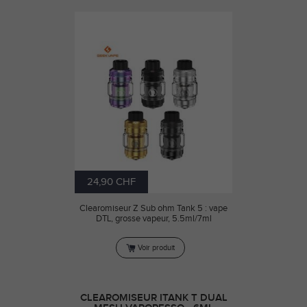
24,90 CHF
Clearomiseur Z Sub ohm Tank 5 : vape
DTL, grosse vapeur, 5.5ml/7ml
Voir produit
CLEAROMISEUR ITANK T DUAL