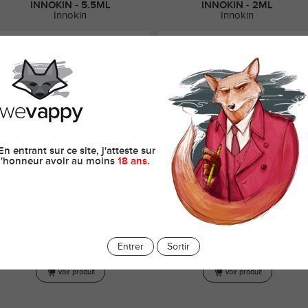
INNOKIN - 5.5ML
INNOKIN - 2ML
Innokin
Innokin
En entrant sur ce site, j'atteste sur
l'honneur avoir au moins
18 ans.
32,90 CHF
24,90 CHF
Clearomiseur Zenith Pro Innokin : plus
Clearomiseur Innokin Zlide D22 : 2ml, 
performant, 5.5ml, MTL, RDL, high VG
Plex3D coil, inhalation indirecte
Entrer
Sortir
Voir produit
Voir produit