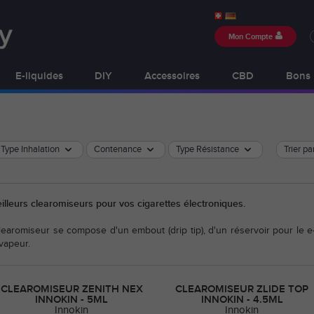
Mon Compte
E-liquides
DIY
Accessoires
CBD
Bons 
Type Inhalation
Contenance
Type Résistance
Trier pa
lleurs clearomiseurs pour vos cigarettes électroniques.
learomiseur se compose d'un embout (drip tip), d'un réservoir pour le e
 vapeur.
CLEAROMISEUR ZENITH NEX
CLEAROMISEUR ZLIDE TOP
INNOKIN - 5ML
INNOKIN - 4.5ML
Innokin
Innokin