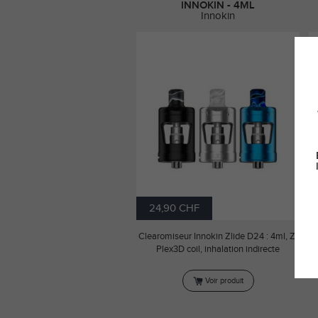
INNOKIN - 4ML
Innokin
24,90 CHF
Clearomiseur Innokin Zlide D24 : 4ml, Z-
Plex3D coil, inhalation indirecte
Voir produit