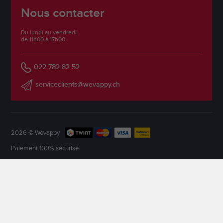
Nous contacter
Du lundi au vendredi
de 11h00 à 17h00
022 782 82 52
serviceclients@wevappy.ch
2026 © Wevappy
Paiement 100% sécurisé