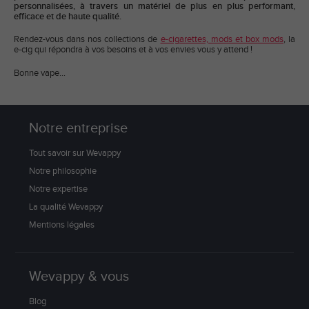
personnalisées, à travers un matériel de plus en plus performant,
efficace et de haute qualité.
Rendez-vous dans nos collections de
e-cigarettes, mods et box mods
, la
e-cig qui répondra à vos besoins et à vos envies vous y attend !
Bonne vape...
Notre entreprise
Tout savoir sur Wevappy
Notre philosophie
Notre expertise
La qualité Wevappy
Mentions légales
Wevappy & vous
Blog