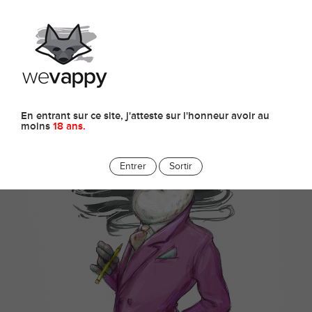
0
Tout savoir sur les ...
Wevappy vous propose de découvrir en détail la cigarette
électronique...
En entrant sur ce site, j'atteste sur l'honneur avoir au
moins
18 ans.
Entrer
Sortir