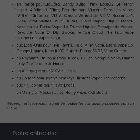
en France pour Liquideo, Dandy, XBud, Think, BordO2, Le French
Liquid, Alfaliquid, D'lice, Ben Northon, Vincent Dans Les Vapes
(VDLV), CirKus de VDLV, Classic Wanted de VDLV, Buccaneer's
Juice, Aloe veritas, AOC Juices, Cloud Vapor, Eliquid France,
Kapalina, La Bonne Vape, Le French Liquide, Propagande Vapors,
Revolute, Vape Or Diy, Swoke, Terrible Cloud, The Fuu, Vape
Connection, Vape Institut.
aux Etats-Unis pour Five Pawns, Halo, Alien Vape, Beard Vape Co,
Choops Liquids, Keep It 100, Suicide Bunny, SVRF, Vape Orenda.
au Royaume Uni pour Tmax-Juices, T-Juice, Vampire Vape, Dinner
Lady, The Lemonade House.
en Allemagne pour N.K.V e-Juices.
au Canada pour Twelve Monkeys, Illusions Vapor, The Vaporist.
aux Philippines pour Flavor Drops.
en Malaisie : Medusa Juice, Horny Flava, KXS Liquid.
​Wevappy est revendeur agréé de toutes les marques proposées sur son
eshop.
Notre entreprise