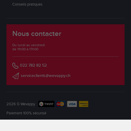
Conseils pratiques
Nous contacter
Du lundi au vendredi
de 11h00 à 17h00
022 782 82 52
serviceclients@wevappy.ch
2026 © Wevappy
Paiement 100% sécurisé