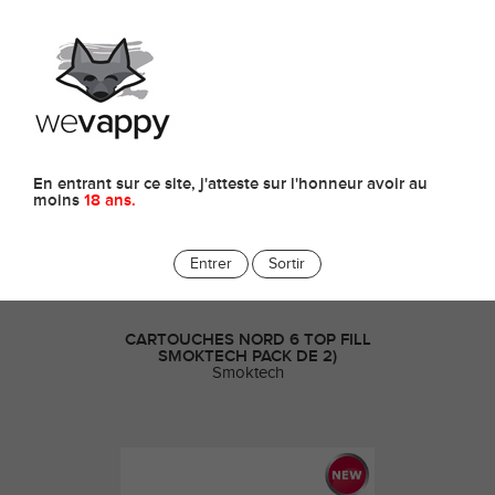
0
Puffs Remplissables & Rechargeables
En entrant sur ce site, j'atteste sur l'honneur avoir au
moins
18 ans.
Entrer
Sortir
CARTOUCHES NORD 6 TOP FILL
SMOKTECH PACK DE 2)
Smoktech