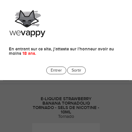
0
E-liquides
En entrant sur ce site, j'atteste sur l'honneur avoir au
moins
18 ans.
Entrer
Sortir
E-LIQUIDE STRAWBERRY
BANANA TORNADOLIQ
TORNADO - SELS DE NICOTINE -
10ML
Tornado