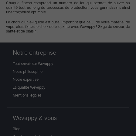
Chaque flacon comprend un numéro de lot qui permet de suivre sa
qualité tout au long du processus de production, vous garantissant ainsi
une traçabilité optimale.
Le choix d'un e-liquide est aussi important que celui de votre matériel de
vape, alors faites le choix de la qualité avec Wevappy ! Gage de saveur, de
santé et de plaisir...
Notre entreprise
Tout savoir sur Wevappy
Notre philosophie
Notre expertise
La qualité Wevappy
Mentions légales
Wevappy & vous
Blog