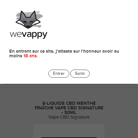
0
E-liquides
En entrant sur ce site, j'atteste sur l'honneur avoir au
moins
18 ans.
Entrer
Sortir
E-LIQUIDE CBD MENTHE
FRAÎCHE VAPE CBD SIGNATURE
- 50ML
Vape CBD Signature