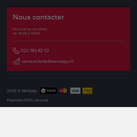
Nous contacter
Du lundi au vendredi
de 11h00 à 17h00
022 782 82 52
serviceclients@wevappy.ch
2026 © Wevappy
Paiement 100% sécurisé