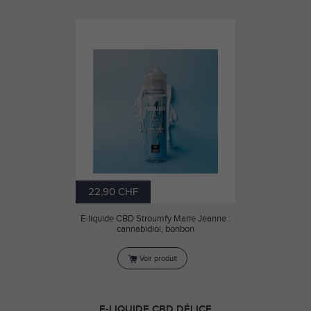
22,90 CHF
E-liquide CBD Stroumfy Marie Jeanne :
cannabidiol, bonbon
Voir produit
E-LIQUIDE CBD DÉLICE