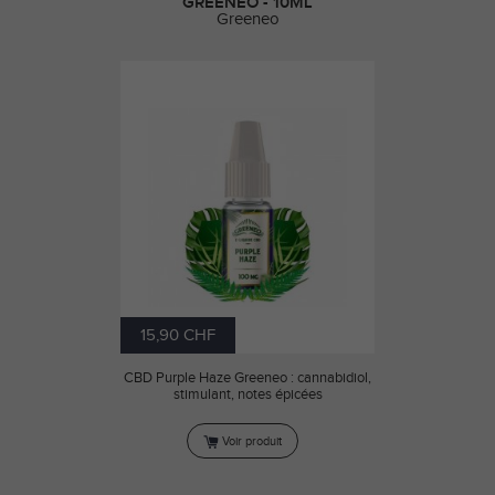
GREENEO - 10ML
Greeneo
15,90 CHF
CBD Purple Haze Greeneo : cannabidiol,
stimulant, notes épicées
Voir produit