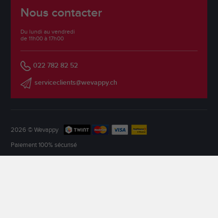
Nous contacter
Du lundi au vendredi
de 11h00 à 17h00
022 782 82 52
serviceclients@wevappy.ch
2026 © Wevappy
Paiement 100% sécurisé