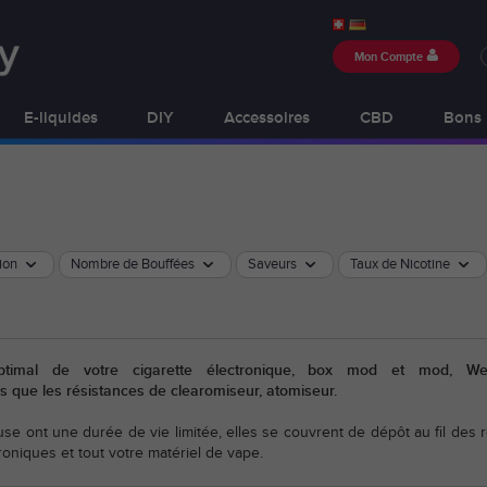
Mon Compte
E-liquides
DIY
Accessoires
CBD
Bons 
ion
Nombre de Bouffées
Saveurs
Taux de Nicotine
ptimal de votre cigarette électronique, box mod et mod, W
s que les résistances de clearomiseur, atomiseur.
use ont une durée de vie limitée, elles se couvrent de dépôt au fil des
roniques et tout votre matériel de vape.