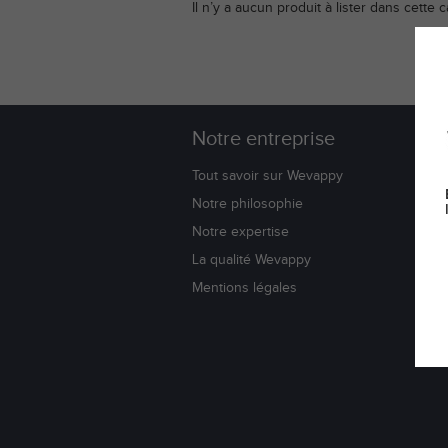
Il n’y a aucun produit à lister dans cette c
Notre entreprise
W
Tout savoir sur Wevappy
Bl
Notre philosophie
Co
Notre expertise
No
La qualité Wevappy
Li
Su
Mentions légales
Do
Av