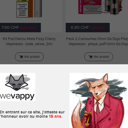
7,90 CHF
6,90 CHF
12,90 CHF
9,90 CHF
Kit Pod Deliciu Mate Fizzy Cherry
Pack 2 Cartouches Omni Go Dojo Pita
Vaporesso : soda, cerise, 2ml
Vaporesso : pitaya, puff Omni Go Doj
Voir produit
Voir produit
UFF OMNI GO DOJO MYRTILLE
PUFF OMNI GO DOJO FRAISE
FRAMBOISE VAPORESSO - 600
GLACÉE VAPORESSO - 600
PUFFS
PUFFS
Vaporesso
Vaporesso
En entrant sur ce site, j'atteste sur
l'honneur avoir au moins
18 ans.