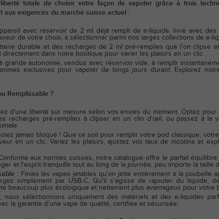
iberté totale de choisir votre façon de vapoter grâce à trois techn
et aux exigences du marché suisse actuel :
ppareil avec réservoir de 2 ml déjà rempli de e-liquide, livré avec des
veur de votre choix, à sélectionner parmi nos larges collections de e-liq
erie durable et des recharges de 2 ml pré-remplies que l'on clipse et 
 directement dans notre boutique pour varier les plaisirs en un clic.
grande autonomie, vendus avec réservoir vide, à remplir instantanémen
gammes exclusives pour vapoter de longs jours durant. Explorez notr
ou Remplissable ?
tez d'une liberté sur mesure selon vos envies du moment. Optez pour 
des recharges pré-remplies à clipser en un clin d'œil, ou passez à la
imale.
stez jamais bloqué ! Que ce soit pour remplir votre pod classique, vot
ur en un clic. Variez les plaisirs, ajustez vos taux de nicotine et e
Conforme aux normes suisses, notre catalogue offre le parfait équilibr
er et l'esprit tranquille tout au long de la journée, peu importe la taille 
able :
Finies les vapes jetables qu'on jette entièrement à la poubelle
argez simplement par USB-C. Qu'il s'agisse de rajouter du liquide,
ste beaucoup plus écologique et nettement plus avantageux pour votre 
 nous sélectionnons uniquement des matériels et des e-liquides parf
vec la garantie d'une vape de qualité, certifiée et sécurisée.