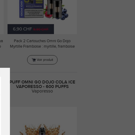
6,90 CHF
9,90 CHF
ya
Pack 2 Cartouches Omni Go Dojo
o
Myrtille Framboise : myrtille, framboise
Voir produit
PUFF OMNI GO DOJO COLA ICE
VAPORESSO - 600 PUFFS
Vaporesso