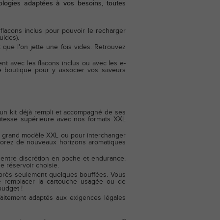
ologies adaptées à vos besoins, toutes
 flacons inclus pour pouvoir le recharger
uides).
que l'on jette une fois vides. Retrouvez
t avec les flacons inclus ou avec les e-
e boutique pour y associer vos saveurs
un kit déjà rempli et accompagné de ses
 vitesse supérieure avec nos formats XXL
re grand modèle XXL ou pour interchanger
xplorez de nouveaux horizons aromatiques
e entre discrétion en poche et endurance.
de réservoir choisie.
 après seulement quelques bouffées. Vous
 de remplacer la cartouche usagée ou de
budget !
aitement adaptés aux exigences légales