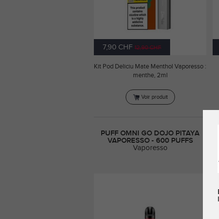
7,90 CHF
12,90 CHF
Kit Pod Deliciu Mate Menthol Vaporesso :
menthe, 2ml
Voir produit
PUFF OMNI GO DOJO PITAYA
P
VAPORESSO - 600 PUFFS
Vaporesso