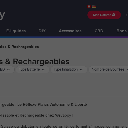
Mon Compte
E-liquides
DIY
Accessoires
CBD
Bons 
bles & Rechargeables
es & Rechargeables
CBD
Type Batterie
Type Inhalation
Nombre de Bouffées
geable : Le Réflexe Plaisir, Autonomie & Liberté
plissable et Rechargeable chez Wevappy !
n Suisse ou débuter en toute sérénité, ce format s'impose comme le c