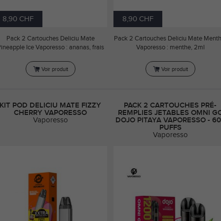
8,90 CHF
8,90 CHF
Pack 2 Cartouches Deliciu Mate
Pack 2 Cartouches Deliciu Mate Menth
ineapple Ice Vaporesso : ananas, frais
Vaporesso : menthe, 2ml
Voir produit
Voir produit
KIT POD DELICIU MATE FIZZY
PACK 2 CARTOUCHES PRÉ-
CHERRY VAPORESSO
REMPLIES JETABLES OMNI G
Vaporesso
DOJO PITAYA VAPORESSO - 6
PUFFS
Vaporesso