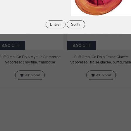
Entrer
Sortir
8,90 CHF
8,90 CHF
Puff Omni Go Dojo Myrtille Framboise
Puff Omni Go Dojo Fraise Glacée
Vaporesso : myrtille, framboise
Vaporesso : fraise glacée, puff durabl
Voir produit
Voir produit