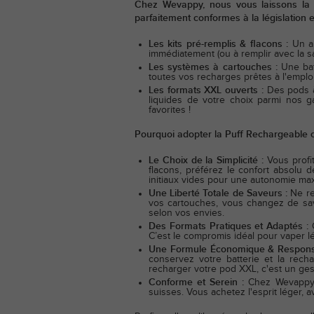
Chez Wevappy, nous vous laissons la l
parfaitement conformes à la législation 
Les kits pré-remplis & flacons :
Un a
immédiatement (ou à remplir avec la sa
Les systèmes à cartouches :
Une batt
toutes vos recharges prêtes à l'emploi
Les formats XXL ouverts :
Des pods à 
liquides de votre choix parmi nos 
favorites !
Pourquoi adopter la Puff Rechargeable 
Le Choix de la Simplicité :
Vous profi
flacons, préférez le confort absolu 
initiaux vides pour une autonomie max
Une Liberté Totale de Saveurs :
Ne re
vos cartouches, vous changez de save
selon vos envies.
Des Formats Pratiques et Adaptés :
C’est le compromis idéal pour vaper lég
Une Formule Économique & Respons
conservez votre batterie et la rech
recharger votre pod XXL, c'est un ge
Conforme et Serein :
Chez Wevappy,
suisses. Vous achetez l'esprit léger, a