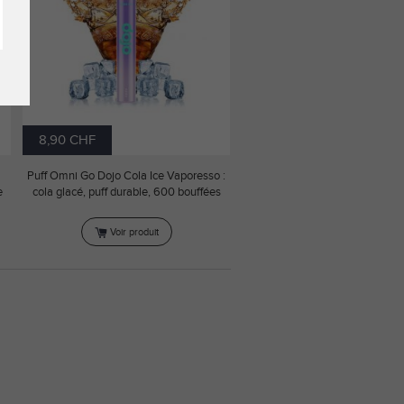
8,90 CHF
Puff Omni Go Dojo Cola Ice Vaporesso :
e
cola glacé, puff durable, 600 bouffées
Voir produit