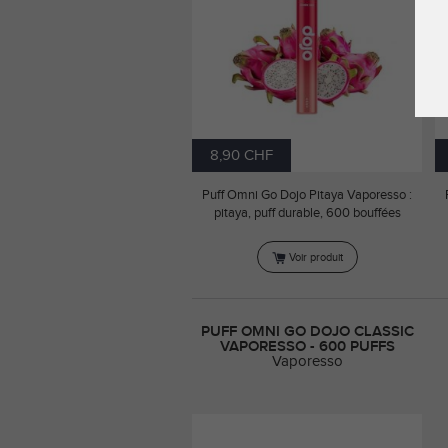
8,90 CHF
Puff Omni Go Dojo Pitaya Vaporesso :
pitaya, puff durable, 600 bouffées
Voir produit
PUFF OMNI GO DOJO CLASSIC
VAPORESSO - 600 PUFFS
Vaporesso