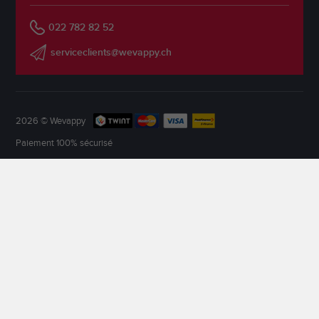
022 782 82 52
serviceclients@wevappy.ch
2026 © Wevappy
Paiement 100% sécurisé