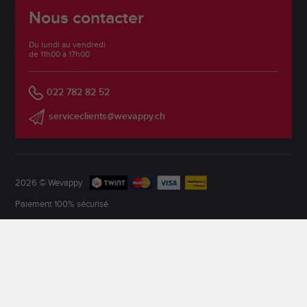
Nous contacter
Du lundi au vendredi
de 11h00 à 17h00
022 782 82 52
serviceclients@wevappy.ch
2026 © Wevappy
Paiement 100% sécurisé