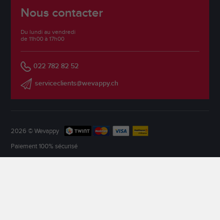
Nous contacter
Du lundi au vendredi
de 11h00 à 17h00
022 782 82 52
serviceclients@wevappy.ch
2026 © Wevappy
Paiement 100% sécurisé