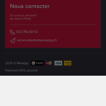
Nous contacter
Du lundi au vendredi
de 11h00 à 17h00
022 782 82 52
serviceclients@wevappy.ch
2026 © Wevappy
Paiement 100% sécurisé