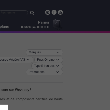
Panier
plans
0 article(s) - 0,00 CHF
Marques
osage Végétol/VG
Pays Origine
Type E-liquides
Promotions
és sont sur Wevappy !
res et de composants certifiés de haute