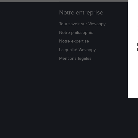
Notre entreprise
W
Tout savoir sur Wevappy
Bl
Notre philosophie
Co
Notre expertise
No
La qualité Wevappy
Li
Su
Mentions légales
Do
Av