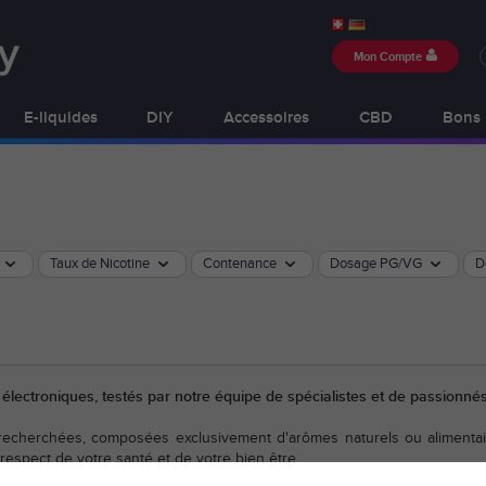
Mon Compte
E-liquides
DIY
Accessoires
CBD
Bons 
Taux de Nicotine
Contenance
Dosage PG/VG
D
s électroniques, testés par notre équipe de spécialistes et de passionn
 recherchées, composées exclusivement d'arômes naturels ou alimentai
 respect de votre santé et de votre bien être.