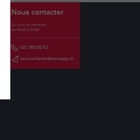
Nous contacter
Du lundi au vendredi
de 11h00 à 17h00
022 782 82 52
serviceclients@wevappy.ch