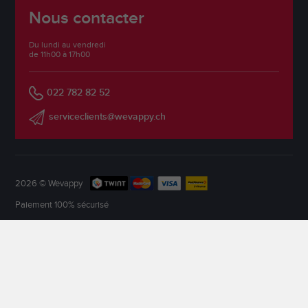
Nous contacter
Du lundi au vendredi
de 11h00 à 17h00
022 782 82 52
serviceclients@wevappy.ch
2026 © Wevappy
Paiement 100% sécurisé