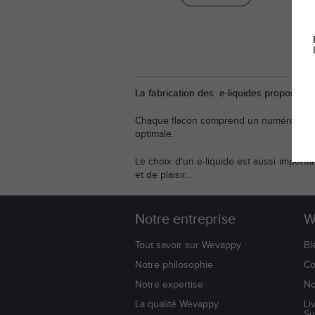
La fabrication des e-liquides proposés 
Chaque flacon comprend un numéro de lot 
optimale.
Le choix d'un e-liquide est aussi importa
et de plaisir...
Notre entreprise
W
Tout savoir sur Wevappy
Bl
Notre philosophie
Co
Notre expertise
No
La qualité Wevappy
Li
Su