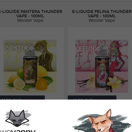
E-LIQUIDE PANTERA THUNDER
E-LIQUIDE FELINA THUNDER
VAPE - 100ML
VAPE - 100ML
Wonder Vape
Wonder Vape
14,90 CHF
14,90 CHF
24,90 CHF
24,90 CHF
-liquide Pantera Thunder Vape : citron,
E-liquide Felina Thunder Vape : vanille
bonbon frais, PG30/VG70
cola, PG30/VG70
Voir produit
Voir produit