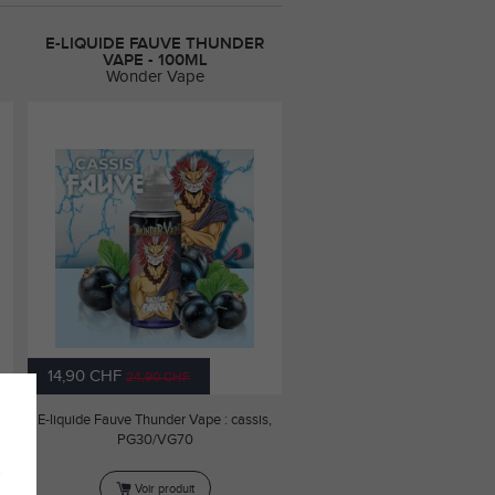
E-LIQUIDE FAUVE THUNDER
VAPE - 100ML
Wonder Vape
14,90 CHF
24,90 CHF
,
E-liquide Fauve Thunder Vape : cassis,
PG30/VG70
Voir produit