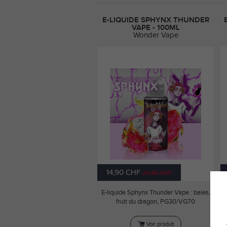
E-LIQUIDE SPHYNX THUNDER
VAPE - 100ML
Wonder Vape
14,90 CHF
24,90 CHF
E-liquide Sphynx Thunder Vape : baies,
E
fruit du dragon, PG30/VG70
Voir produit