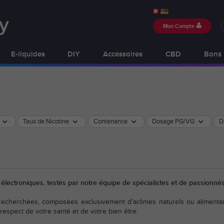
Mon Compte
E-liquides
DIY
Accessoires
CBD
Bons 
Taux de Nicotine
Contenance
Dosage PG/VG
D
s électroniques, testés par notre équipe de spécialistes et de passionn
 recherchées, composées exclusivement d'arômes naturels ou alimentai
 respect de votre santé et de votre bien être.