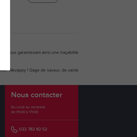
, vous garantissant ainsi une traçabilité
té avec Wevappy ! Gage de saveur, de santé
Nous contacter
Du lundi au vendredi
de 11h00 à 17h00
022 782 82 52