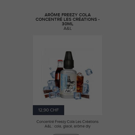
ARÔME FREEZY COLA
CONCENTRÉ LES CRÉATIONS -
30ML
A&L
12,90 CHF
Concentré Freezy Cola Les Créations
A&L : cola, glacé, arôme diy