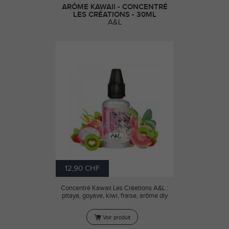
ARÔME KAWAII - CONCENTRÉ
LES CRÉATIONS - 30ML
A&L
12,90 CHF
Concentré Kawaii Les Créations A&L :
pitaya, goyave, kiwi, fraise, arôme diy
Voir produit