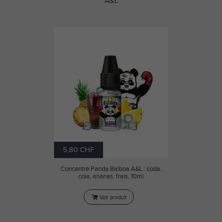
A&L
5,80 CHF
Concentré Panda Balboa A&L : soda,
cola, ananas, frais, 10ml
Voir produit