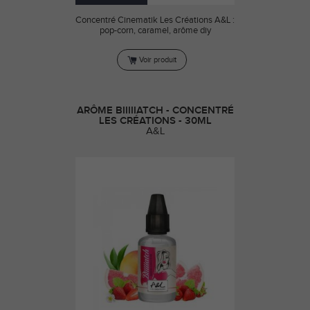
Concentré Cinematik Les Créations A&L :
pop-corn, caramel, arôme diy
Voir produit
ARÔME BIIIIIATCH - CONCENTRÉ
LES CRÉATIONS - 30ML
A&L