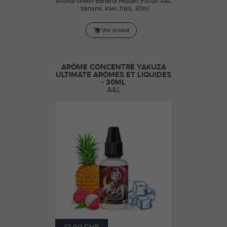
Arôme Green Banana Hidden Potion A&L
: banane, kiwi, frais, 30ml
Voir produit
ARÔME CONCENTRÉ YAKUZA
ULTIMATE ARÔMES ET LIQUIDES
- 30ML
A&L