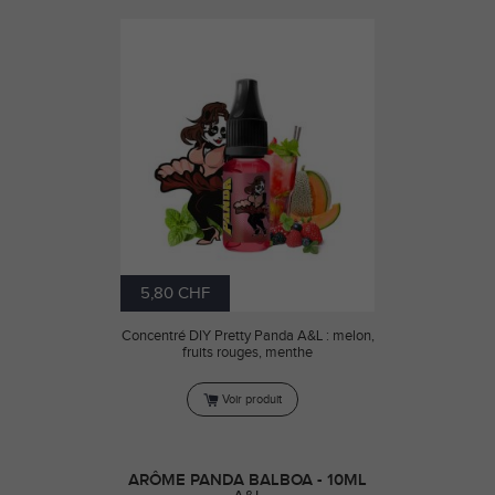
5,80 CHF
Concentré DIY Pretty Panda A&L : melon,
fruits rouges, menthe
Voir produit
ARÔME PANDA BALBOA - 10ML