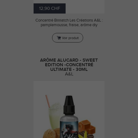
12,90 CHF
Concentré Biiiiiatch Les Créations A&L :
pamplemousse, fraise, arôme diy
Voir produit
ARÔME ALUCARD - SWEET
EDITION -CONCENTRÉ
ULTIMATE - 30ML
A&L