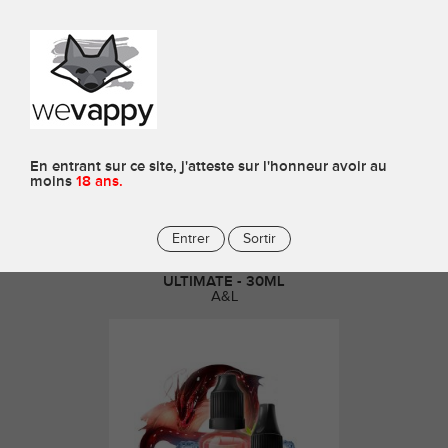
0
Arômes
En entrant sur ce site, j'atteste sur l'honneur avoir au
moins
18 ans.
Entrer
Sortir
ARÔME LEVIATHAN V2 - SWEET
EDITION - CONCENTRÉ
ULTIMATE - 30ML
A&L