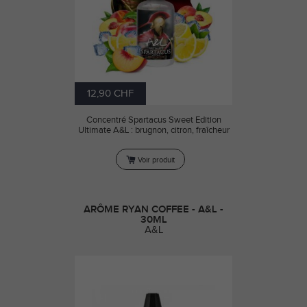
12,90 CHF
Concentré Spartacus Sweet Edition
Ultimate A&L : brugnon, citron, fraîcheur
Voir produit
ARÔME RYAN COFFEE - A&L -
30ML
A&L