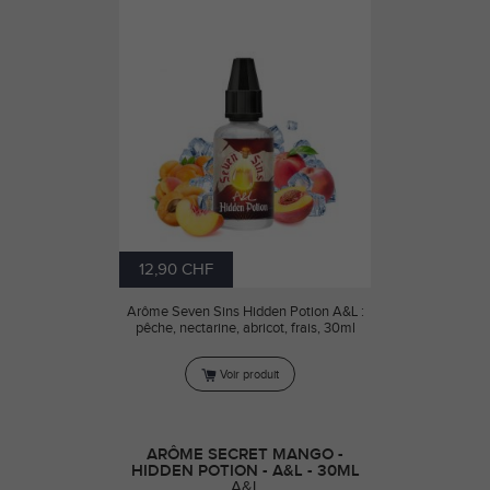
12,90 CHF
Arôme Seven Sins Hidden Potion A&L :
pêche, nectarine, abricot, frais, 30ml
Voir produit
ARÔME SECRET MANGO -
HIDDEN POTION - A&L - 30ML
A&L