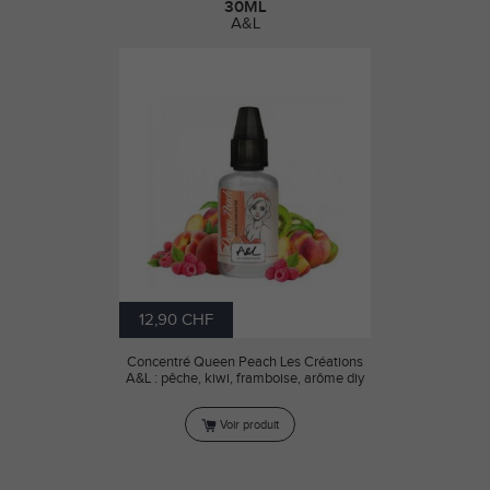
30ML
A&L
12,90 CHF
Concentré Queen Peach Les Créations
A&L : pêche, kiwi, framboise, arôme diy
Voir produit