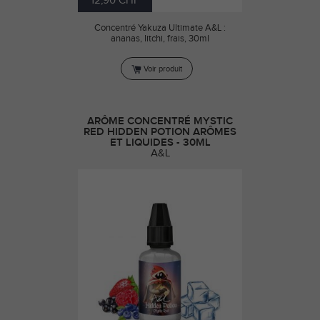
12,90 CHF
Concentré Yakuza Ultimate A&L :
ananas, litchi, frais, 30ml
Voir produit
ARÔME CONCENTRÉ MYSTIC
RED HIDDEN POTION ARÔMES
ET LIQUIDES - 30ML
A&L