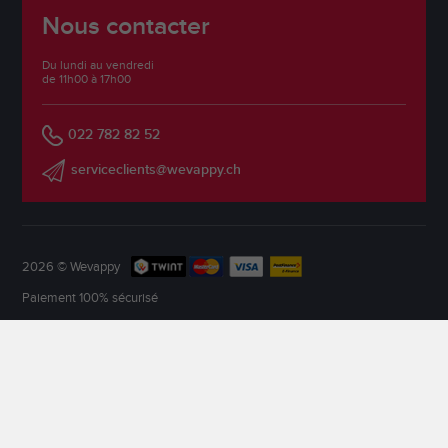
Nous contacter
Du lundi au vendredi
de 11h00 à 17h00
022 782 82 52
serviceclients@wevappy.ch
2026 © Wevappy
Paiement 100% sécurisé