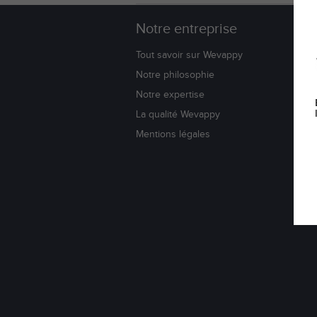
Notre entreprise
W
Tout savoir sur Wevappy
Bl
Notre philosophie
Co
Notre expertise
No
La qualité Wevappy
Li
Su
Mentions légales
Do
Av