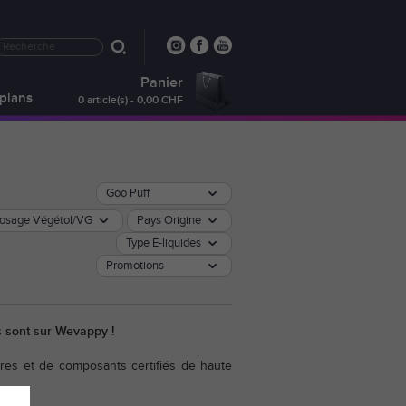
Panier
plans
0 article(s) - 0,00 CHF
Goo Puff
osage Végétol/VG
Pays Origine
Type E-liquides
Promotions
és sont sur Wevappy !
res et de composants certifiés de haute