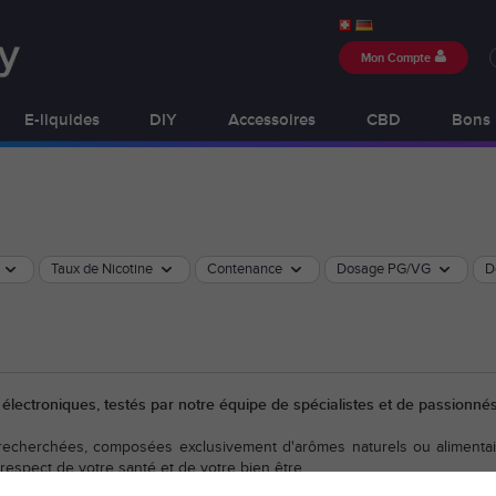
Mon Compte
E-liquides
DIY
Accessoires
CBD
Bons 
Taux de Nicotine
Contenance
Dosage PG/VG
D
s électroniques, testés par notre équipe de spécialistes et de passionn
 recherchées, composées exclusivement d'arômes naturels ou alimentai
 respect de votre santé et de votre bien être.