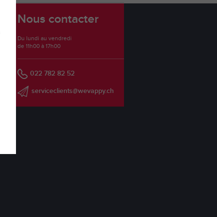
Nous contacter
Du lundi au vendredi
de 11h00 à 17h00
022 782 82 52
serviceclients@wevappy.ch