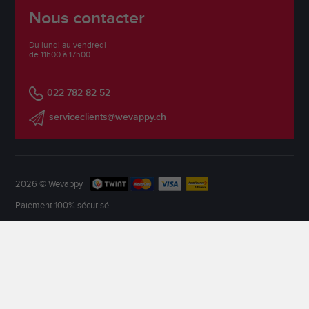
Nous contacter
Du lundi au vendredi
de 11h00 à 17h00
022 782 82 52
serviceclients@wevappy.ch
2026 © Wevappy
Paiement 100% sécurisé