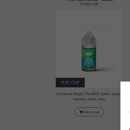
Crazy Lab
11,90 CHF
Concentré Mojito The MDS Juice : mojito,
menthe, citron, frais
Voir produit