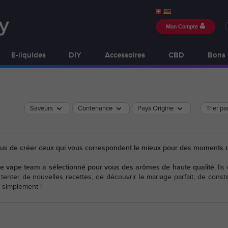
Mon Compte
E-liquides
DIY
Accessoires
CBD
Bons 
Saveurs
Contenance
Pays Origine
Trier pa
vous de créer ceux qui vous correspondent le mieux pour des moments d
re vape team a sélectionné pour vous des arômes de haute qualité.
Ils 
enter de nouvelles recettes, de découvrir le mariage parfait, de cons
t simplement !